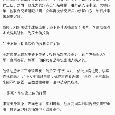
罗士信。然而，他最大的污点是勾结突厥，引外敌入侵中原。武德四
年，他联合突厥进犯相州，次年再次借突厥兵力侵扰山东，给百姓带
来深重灾难。
最终，刘黑闼被李建成击败，部下将其诱捕后交予唐军。李建成在洺
水城将其斩首，为罗士信报仇。
2. 王君廓：阴险狡诈的投机者启兴网
王君廓在瓦岗军中并不显赫，投唐后却步步高升，官至左领军大将
军、幽州都督。然而，他的功名是靠坑害他人换来的。
他曾怂恿庐江王李瑗谋反，随后又“平叛”立功，借此加官进爵。李瑗
临死前怒斥：“小人卖我以自媚，你终将自食恶果！”果然，王君廓后
来因罪行败露，企图逃往突厥，途中被乡民所杀。
3. 张亮：靠告密上位的奸臣
张亮出身寒微，表面忠厚，实则诡诈。他在瓦岗军时因告密受李密重
用，投唐后继续靠揭发他人谋取高位。