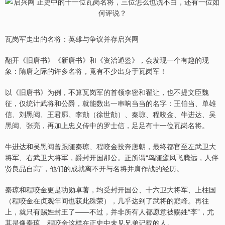
瓦岗军走出的名将：英雄与争议并存启兴网
翻开《旧唐书》《新唐书》和《资治通鉴》，会发现一个有趣的现
象：隋唐之际的许多名将，竟有不少出身于瓦岗军！
以《旧唐书》为例，不算瓦岗军的首领李密和翟让，也不提文臣魏
征，仅统计武将和公爵，就能数出一串响当当的名字：王伯当、单雄
信、刘黑闼、王君廓、李勣（徐世勣）、秦琼、程咬金、牛进达、吴
黑闼、张亮，再加上忠义传中的罗士信，足足有十一位瓦岗名将。
牛进达和吴黑闼曾跟随秦琼、程咬金投奔唐朝，最终都官至左武卫大
将军、右武卫大将军，爵封开国郡公。正所谓“鸟随鸾凤飞腾远，人伴
贤良品自高”，他们的成就离不开与名将并肩作战的经历。
秦琼和程咬金更是功勋卓著，均受封开国公、十六卫大将军、上柱国
（程咬金在贞观年间也获此殊荣），几乎达到了武将的巅峰。再往
上，就只有赐姓封王了——不过，并非所有人都愿意被赐姓“李”，尤
其是像秦琼、程咬金这样在正史中未见兄弟记载的人。