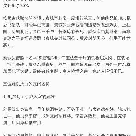
展开剩余75%
按照古代取名的习惯，秦琼字叔宝，应排行第三，但他的兄长却未见
史书记载，可能早已离世。秦琼的父亲被唐朝追赠为瀛洲刺史、上柱
国、历城县公，食邑三千户。若秦琼有长兄，爵位应由其继承，而非
秦琼之子秦怀道袭爵（秦琼先封翼国公，后改封胡国公，似乎不能世
袭）。
秦琼凭借胯下名马“忽雷驳”和手中重达数十斤的铁枪启兴网，在战场
上浴血奋战，最终名垂青史。然而，同样是瓦岗出身，另外三位名将
却因犯下大错，最终身败名裂，令人惋惜之余，也让人愤恨不已。
三位难以洗白的瓦岗名将
1. 刘黑闼：引狼入室的枭雄
刘黑闼出身贫寒，早年嗜酒好赌，不务正业，与窦建德交好。隋末乱
世中，他投奔李密，成为瓦岗军裨将。李密兵败后，他被王世充俘
虏，后因勇猛被重用。
刘黑闼骁勇善战，曾击败李勣、罗艺等名将，甚至斩杀了秦琼的好友