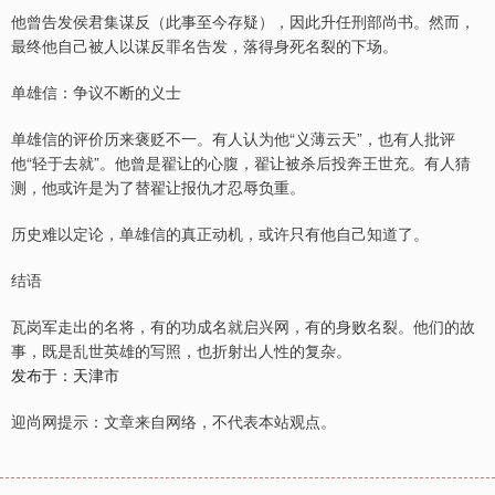
他曾告发侯君集谋反（此事至今存疑），因此升任刑部尚书。然而，
最终他自己被人以谋反罪名告发，落得身死名裂的下场。
单雄信：争议不断的义士
单雄信的评价历来褒贬不一。有人认为他“义薄云天”，也有人批评
他“轻于去就”。他曾是翟让的心腹，翟让被杀后投奔王世充。有人猜
测，他或许是为了替翟让报仇才忍辱负重。
历史难以定论，单雄信的真正动机，或许只有他自己知道了。
结语
瓦岗军走出的名将，有的功成名就启兴网，有的身败名裂。他们的故
事，既是乱世英雄的写照，也折射出人性的复杂。
发布于：天津市
迎尚网提示：文章来自网络，不代表本站观点。