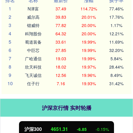
排名
名称
最新价
涨幅
换手率
1
N津富
37.49
114.72%
77.46%
2
威尔高
39.83
20.01%
17.76%
3
锴威特
77.82
20.00%
1.17%
4
科翔股份
64.32
20.00%
12.21%
5
蜀道装备
33.61
19.99%
11.69%
6
中巨芯
27.85
19.99%
32.20%
7
广哈通信
19.03
19.99%
5.84%
8
欣天科技
18.02
19.97%
28.44%
9
飞天诚信
12.56
19.96%
8.49%
10
任子行
7.16
19.93%
31.42%
沪深京行情 实时轮播
沪深300
4651.31
-6.85
-0.15%