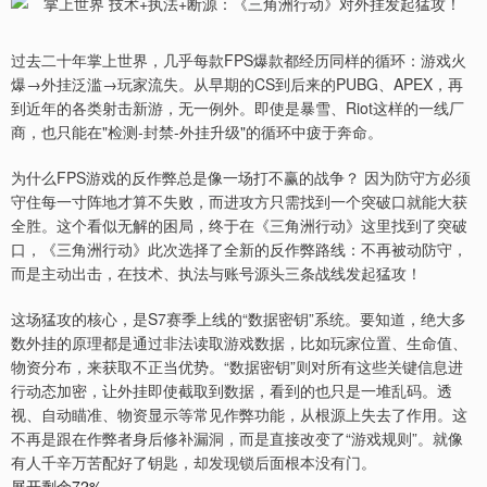
过去二十年掌上世界，几乎每款FPS爆款都经历同样的循环：游戏火
爆→外挂泛滥→玩家流失。从早期的CS到后来的PUBG、APEX，再
到近年的各类射击新游，无一例外。即使是暴雪、Riot这样的一线厂
商，也只能在"检测-封禁-外挂升级"的循环中疲于奔命。
为什么FPS游戏的反作弊总是像一场打不赢的战争？ 因为防守方必须
守住每一寸阵地才算不失败，而进攻方只需找到一个突破口就能大获
全胜。这个看似无解的困局，终于在《三角洲行动》这里找到了突破
口，《三角洲行动》此次选择了全新的反作弊路线：不再被动防守，
而是主动出击，在技术、执法与账号源头三条战线发起猛攻！
这场猛攻的核心，是S7赛季上线的“数据密钥”系统。要知道，绝大多
数外挂的原理都是通过非法读取游戏数据，比如玩家位置、生命值、
物资分布，来获取不正当优势。“数据密钥”则对所有这些关键信息进
行动态加密，让外挂即使截取到数据，看到的也只是一堆乱码。透
视、自动瞄准、物资显示等常见作弊功能，从根源上失去了作用。这
不再是跟在作弊者身后修补漏洞，而是直接改变了“游戏规则”。就像
有人千辛万苦配好了钥匙，却发现锁后面根本没有门。
展开剩余72%