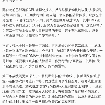
配合此前已部署的CPU虚拟化技术、反作弊预启动机制以及“人脸识别
封禁”等措施，《三角洲行动》建立起一套立体的防护体系。成效也十
分显著：S6赛季短短40天内，封禁违规账号超过90万，其中DMA硬
件外挂相关封禁达6.5万例，近30万台设备被锁定机器码。这也解释了
为何二手市场上会出现大量被封禁的主板，甚至有玩家调侃：“感谢
《三角洲行动》让我买到了便宜硬件。”
不过，技术手段只是第一层防线。更具威慑力的是第二战线——从线
上延伸到线下的联合执法。今年3月，游戏团队配合开封市公安局，一
举捣毁一个完整的DMA外挂制作销售链条。当外挂制作者不仅面临账
号封禁，还要承担真实的法律后果，作弊行为的“高收益、低风险”天
平被彻底打破，不少外挂团队开始悄然退场。
第三条战线则更为深入，它将切断外挂的“生命线”。护航团队依赖源
源不断的游戏账号进行作弊，而这些账号多来自盗号、租号或批量注
册等灰色渠道。游戏通过“异常行为检测+人脸识别验证”机制，一旦发
现账号数据异常，立即触发人脸验证，有效阻断了黑产账号的流通。
再配合上对作弊者的严厉封禁、对非法获利的追回，以及对正常玩家
的补偿机制，形成了一套从预防到善后的完整闭环。