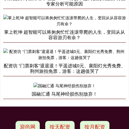
专家分析可能原因
掌上乾坤 超智能可以将匆匆忙忙连滚带爬的人生，变回从从
容容游刃有余？
配资坊 “门票刺客”退退退！平遥进城0元、襄阳灯光秀免费、
荆州旅拍免票，游客：这趟值哭了
国融汇通 马尾神经损伤别放弃！
迎尚网
按天配资
按月配资