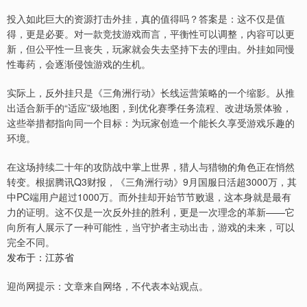
投入如此巨大的资源打击外挂，真的值得吗？答案是：这不仅是值
得，更是必要。对一款竞技游戏而言，平衡性可以调整，内容可以更
新，但公平性一旦丧失，玩家就会失去坚持下去的理由。外挂如同慢
性毒药，会逐渐侵蚀游戏的生机。
实际上，反外挂只是《三角洲行动》长线运营策略的一个缩影。从推
出适合新手的“适应”级地图，到优化赛季任务流程、改进场景体验，
这些举措都指向同一个目标：为玩家创造一个能长久享受游戏乐趣的
环境。
在这场持续二十年的攻防战中掌上世界，猎人与猎物的角色正在悄然
转变。根据腾讯Q3财报，《三角洲行动》9月国服日活超3000万，其
中PC端用户超过1000万。而外挂却开始节节败退，这本身就是最有
力的证明。这不仅是一次反外挂的胜利，更是一次理念的革新——它
向所有人展示了一种可能性，当守护者主动出击，游戏的未来，可以
完全不同。
发布于：江苏省
迎尚网提示：文章来自网络，不代表本站观点。