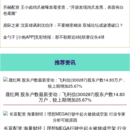
升融配资 王小卤鸡爪被曝发霉变质，“开袋发现鸡爪发黑，表面有白
色霉菌”
鼎际之家 沈富雄讽刺沈伯洋：不要糊里糊涂 双城论坛成渗透破口？
金勺子 [小炮APP]竞彩情报：那不勒斯近6轮联赛仅失4球
推荐资讯
晟红网 股东户数最新变动：飞利信(300287)股东户数14.83
万户，较上期增加25.67%
长富配资 海量财经丨理想MEGA行驶中起火被烧成空架 行业