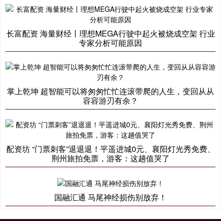
长富配资 海量财经丨理想MEGA行驶中起火被烧成空架 行业
专家分析可能原因
掌上乾坤 超智能可以将匆匆忙忙连滚带爬的人生，变回从从
容容游刃有余？
配资坊 “门票刺客”退退退！平遥进城0元、襄阳灯光秀免费、
荆州旅拍免票，游客：这趟值哭了
国融汇通 马尾神经损伤别放弃！