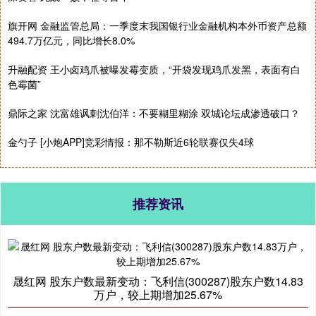
旗开网 金融监管总局：一季度末我国银行业金融机构本外币资产总额
494.7万亿元，同比增长8.0%
升融配资 王小卤鸡爪被曝发霉变质，“开袋发现鸡爪发黑，表面有白
色霉菌”
鼎际之家 沈富雄讽刺沈伯洋：不要糊里糊涂 双城论坛成渗透破口？
金勺子 [小炮APP]竞彩情报：那不勒斯近6轮联赛仅失4球
推荐资讯
晟红网 股东户数最新变动：飞利信(300287)股东户数14.83
万户，较上期增加25.67%