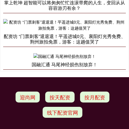
掌上乾坤 超智能可以将匆匆忙忙连滚带爬的人生，变回从从
容容游刃有余？
配资坊 “门票刺客”退退退！平遥进城0元、襄阳灯光秀免费、
荆州旅拍免票，游客：这趟值哭了
国融汇通 马尾神经损伤别放弃！
迎尚网
按天配资
按月配资
线下配资官网