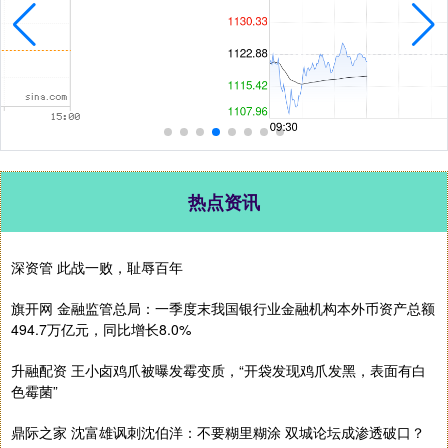
热点资讯
深资管 此战一败，耻辱百年
旗开网 金融监管总局：一季度末我国银行业金融机构本外币资产总额
494.7万亿元，同比增长8.0%
升融配资 王小卤鸡爪被曝发霉变质，“开袋发现鸡爪发黑，表面有白
色霉菌”
鼎际之家 沈富雄讽刺沈伯洋：不要糊里糊涂 双城论坛成渗透破口？