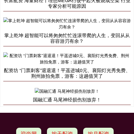
长富配资 海量财经丨理想MEGA行驶中起火被烧成空架 行业
专家分析可能原因
掌上乾坤 超智能可以将匆匆忙忙连滚带爬的人生，变回从从
容容游刃有余？
配资坊 “门票刺客”退退退！平遥进城0元、襄阳灯光秀免费、
荆州旅拍免票，游客：这趟值哭了
国融汇通 马尾神经损伤别放弃！
迎尚网
按天配资
按月配资