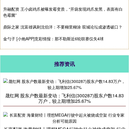
升融配资 王小卤鸡爪被曝发霉变质，“开袋发现鸡爪发黑，表面有白
色霉菌”
鼎际之家 沈富雄讽刺沈伯洋：不要糊里糊涂 双城论坛成渗透破口？
金勺子 [小炮APP]竞彩情报：那不勒斯近6轮联赛仅失4球
推荐资讯
晟红网 股东户数最新变动：飞利信(300287)股东户数14.83
万户，较上期增加25.67%