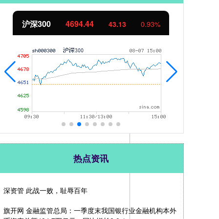
北证50
1134.24
创
11.37
1.01%
热点资讯
深资管 此战一败，耻辱百年
旗开网 金融监管总局：一季度末我国银行业金融机构本外