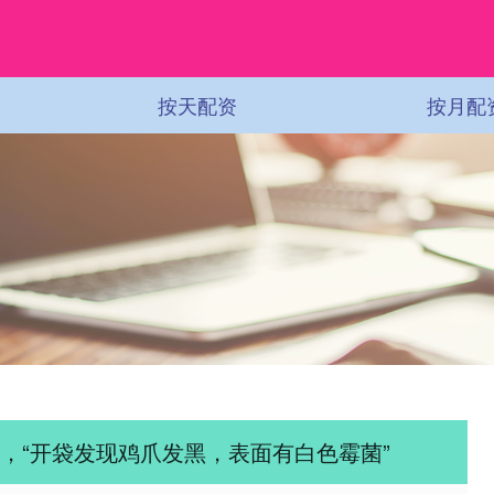
按天配资
按月配
，“开袋发现鸡爪发黑，表面有白色霉菌”