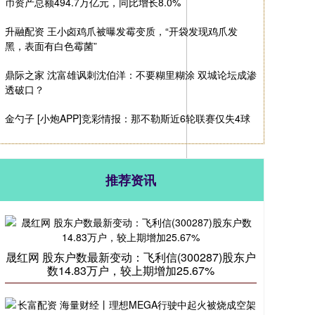
币资产总额494.7万亿元，同比增长8.0%
升融配资 王小卤鸡爪被曝发霉变质，“开袋发现鸡爪发
黑，表面有白色霉菌”
鼎际之家 沈富雄讽刺沈伯洋：不要糊里糊涂 双城论坛成渗
透破口？
金勺子 [小炮APP]竞彩情报：那不勒斯近6轮联赛仅失4球
推荐资讯
晟红网 股东户数最新变动：飞利信(300287)股东户
数14.83万户，较上期增加25.67%