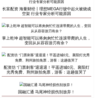
长富配资 海量财经丨理想MEGA行驶中起火被烧成
空架 行业专家分析可能原因
掌上乾坤 超智能可以将匆匆忙忙连滚带爬的人生，
变回从从容容游刃有余？
配资坊 “门票刺客”退退退！平遥进城0元、襄阳灯
光秀免费、荆州旅拍免票，游客：这趟值哭了
国融汇通 马尾神经损伤别放弃！