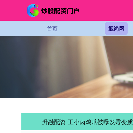
首页
迎尚网
升融配资 王小卤鸡爪被曝发霉变质